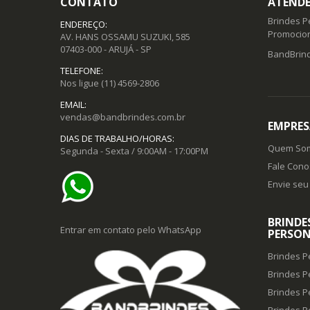
CONTATO
ATENDE
Brindes P
ENDEREÇO:
Promocion
AV. HANS OSSAMU SUZUKI, 585
07403-000 - ARUJÁ - SP
BandBrind
TELEFONE:
Nos ligue
(11) 4569-2806
EMAIL:
vendas@bandbrindes.com.br
EMPRES
DIAS DE TRABALHO/HORAS:
Quem So
Segunda - Sexta / 9:00AM - 17:00PM
Fale Cono
Envie seu 
BRINDE
Entrar em contato pelo WhatsApp
PERSON
Brindes P
Brindes P
Brindes P