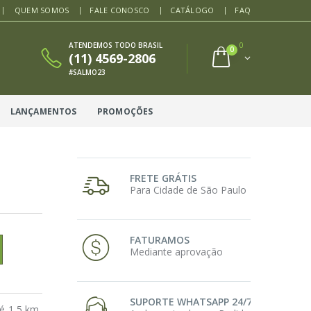
QUEM SOMOS
FALE CONOSCO
CATÁLOGO
FAQ
ATENDEMOS TODO BRASIL
0
0
(11) 4569-2806
#SALMO23
LANÇAMENTOS
PROMOÇÕES
FRETE GRÁTIS
Para Cidade de São Paulo
FATURAMOS
Mediante aprovação
SUPORTE WHATSAPP 24/7
té 1,5 km