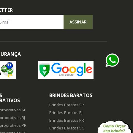
ETTER
il
ASSINAR
EGURANÇA
S
BRINDES BARATOS
RATIVOS
Brindes Baratos SP
orporativos SP
Brindes Baratos RJ
orporativos RJ
Brindes Baratos PR
orporativos PR
Brindes Baratos SC