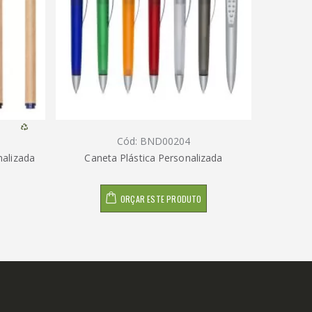
Cód: BND00204
nalizada
Caneta Plástica Personalizada
Cane
ORÇAR ESTE PRODUTO