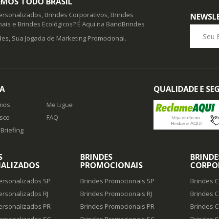
MOS TODO BRASIL
ersonalizados, Brindes Corporativos, Brindes
NEWSL
ais e Brindes Ecológicos? É Aqui na BandBrindes
Seu E-ma
es, Sua Jogada de Marketing Promocional.
A
QUALIDADE E S
mos
Me Ligue
sco
FAQ
Briefing
S
BRINDES
BRINDE
ALIZADOS
PROMOCIONAIS
CORPO
ersonalizados SP
Brindes Promocionais SP
Brindes C
ersonalizados RJ
Brindes Promocionais RJ
Brindes C
ersonalizados PR
Brindes Promocionais PR
Brindes C