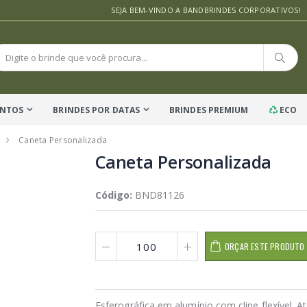
SEJA BEM-VINDO A BANDBRINDES CORPORATIVOS!
ENTOS
BRINDES POR DATAS
BRINDES PREMIUM
ECO
Caneta Personalizada
Caneta Personalizada
Código:
BND81126
ORÇAR ESTE PRODUTO
Esferográfica em alumínio com clipe flexível. A