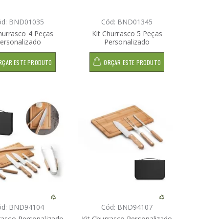
ód: BND01035
Cód: BND01345
hurrasco 4 Peças
Kit Churrasco 5 Peças
ersonalizado
Personalizado
RÇAR ESTE PRODUTO
ORÇAR ESTE PRODUTO
ód: BND94104
Cód: BND94107
rasco Personalizado
Kit Churrasco Personalizado