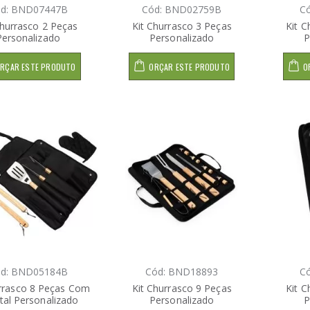
d: BND07447B
Cód: BND02759B
C
Churrasco 2 Peças
Kit Churrasco 3 Peças
Kit C
Personalizado
Personalizado
P
RÇAR ESTE PRODUTO
ORÇAR ESTE PRODUTO
O
d: BND05184B
Cód: BND18893
C
urrasco 8 Peças Com
Kit Churrasco 9 Peças
Kit C
tal Personalizado
Personalizado
P