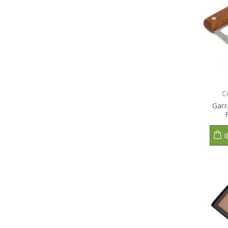
C
Garr
O