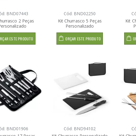
ód: BND07443
Cód: BND02250
C
Churrasco 2 Peças
Kit Churrasco 5 Peças
Kit C
Personalizado
Personalizado
P
RÇAR ESTE PRODUTO
ORÇAR ESTE PRODUTO
O
ód: BND01906
Cód: BND94102
C
hurrasco 17 Peças
Kit Churrasco Personalizado
Kit Chur