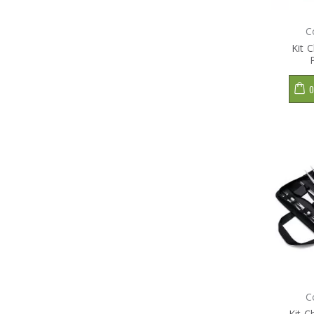
C
Kit 
O
C
Kit C