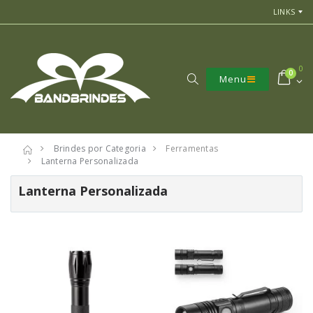
LINKS
0
0
Menu
Brindes por Categoria
Ferramentas
Lanterna Personalizada
Lanterna Personalizada