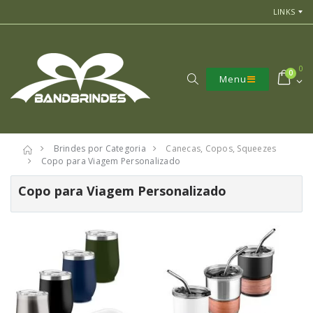
LINKS
0
0
Menu
Brindes por Categoria
Canecas, Copos, Squeezes
Copo para Viagem Personalizado
Copo para Viagem Personalizado