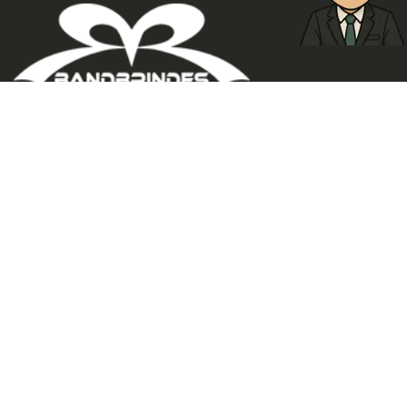
ATENDEMOS TODO BRASIL
Brindes Personalizados, Brindes Corporativos, Brindes
Promocionais e Brindes Ecológicos? É Aqui na BandBrindes
BandBrindes, Sua Jogada de Marketing Promocional.
NEWSLETTER
Seu E-mail
ASSINAR