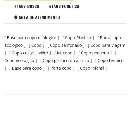
#TAGS BUSCA
#TAGS FONÉTICA
ÁREA DE ATENDIMENTO
[
Base para copo ecólogico
] [
Copo Plástico
] [
Porta copo
ecológico
] [
Copo
] [
Copo sanfonado
] [
Copo para Viagem
] [
Copo cristal e vidro
] [
Kit copo
] [
Copo pequeno
] [
Copo ecológico
] [
Copo plástico ou acrílico
] [
Copo térmico
] [
Base para copo
] [
Porta copo
] [
Copo infantil
]