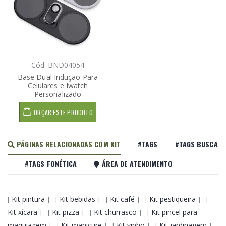
Cód: BND04054
Base Dual Indução Para
Celulares e Iwatch
Personalizado
ORÇAR ESTE PRODUTO
PÁGINAS RELACIONADAS COM KIT
#TAGS
#TAGS BUSCA
#TAGS FONÉTICA
ÁREA DE ATENDIMENTO
[
Kit pintura
] [
Kit bebidas
] [
Kit café
] [
Kit pestiqueira
] [
Kit xícara
] [
Kit pizza
] [
Kit churrasco
] [
Kit pincel para
maquiagem
] [
Kit manicure
] [
Kit vinho
] [
Kit jardinagem
]