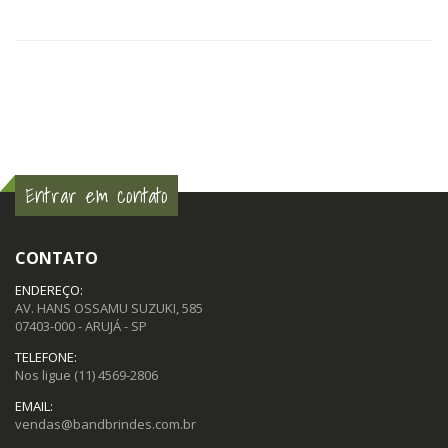
Entrar em contato
CONTATO
ENDEREÇO:
AV. HANS OSSAMU SUZUKI, 585
07403-000 - ARUJÁ - SP
TELEFONE:
Nos ligue
(11) 4569-2806
EMAIL:
vendas@bandbrindes.com.br