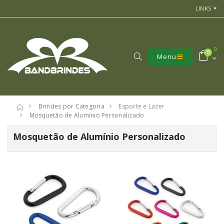
LINKS
0
0
Menu
Brindes por Categoria
Esporte e Lazer
Mosquetão de Alumínio Personalizado
Mosquetão de Alumínio Personalizado