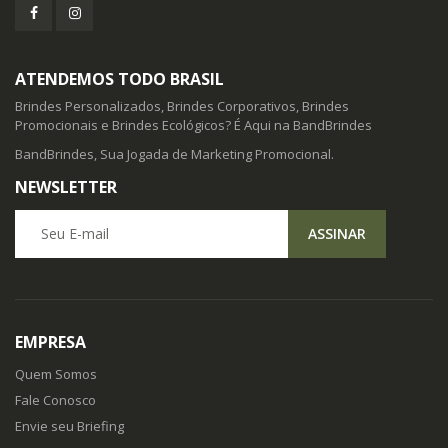
ATENDEMOS TODO BRASIL
Brindes Personalizados, Brindes Corporativos, Brindes
Promocionais e Brindes Ecológicos? É Aqui na BandBrindes
BandBrindes, Sua Jogada de Marketing Promocional.
NEWSLETTER
Seu E-mail
ASSINAR
EMPRESA
Quem Somos
Fale Conosco
Envie seu Briefing