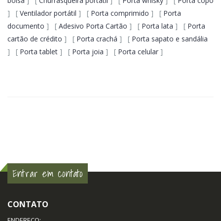
bolsa
] [
Churrasqueira portátil
] [
Porta whisky
] [
Porta copo
] [
Ventilador portátil
] [
Porta comprimido
] [
Porta
documento
] [
Adesivo Porta Cartão
] [
Porta lata
] [
Porta
cartão de crédito
] [
Porta crachá
] [
Porta sapato e sandália
] [
Porta tablet
] [
Porta joia
] [
Porta celular
]
Entrar em contato
CONTATO
ENDEREÇO: