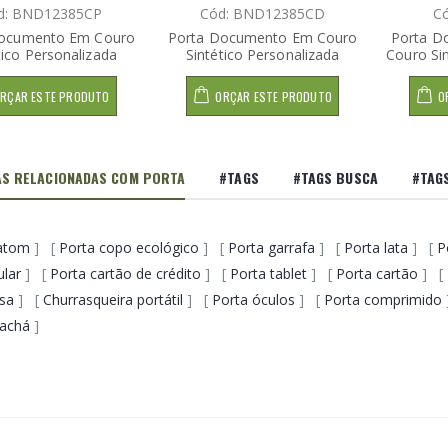
d: BND12385CP
Cód: BND12385CD
C
Documento Em Couro
Porta Documento Em Couro
Porta D
tico Personalizada
Sintético Personalizada
Couro Sin
RÇAR ESTE PRODUTO
ORÇAR ESTE PRODUTO
O
S RELACIONADAS COM PORTA
#TAGS
#TAGS BUSCA
#TAG
atom
] [
Porta copo ecológico
] [
Porta garrafa
] [
Porta lata
] [
P
ular
] [
Porta cartão de crédito
] [
Porta tablet
] [
Porta cartão
] [
lsa
] [
Churrasqueira portátil
] [
Porta óculos
] [
Porta comprimido
rachá
]