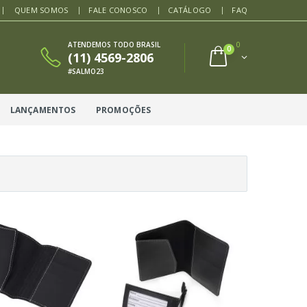
QUEM SOMOS
FALE CONOSCO
CATÁLOGO
FAQ
ATENDEMOS TODO BRASIL
0
0
(11) 4569-2806
#SALMO23
LANÇAMENTOS
PROMOÇÕES