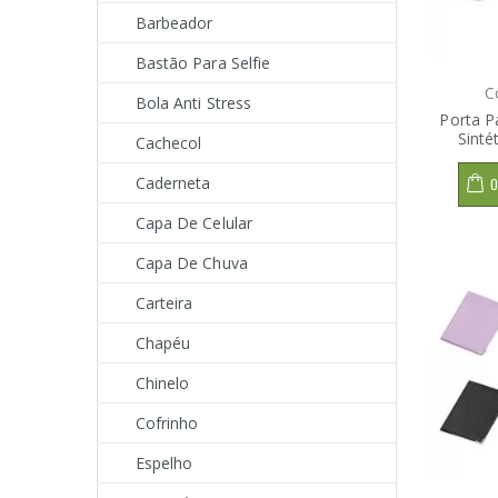
Barbeador
Bastão Para Selfie
C
Bola Anti Stress
Porta P
Sinté
Cachecol
Caderneta
O
Capa De Celular
Capa De Chuva
Carteira
Chapéu
Chinelo
Cofrinho
Espelho