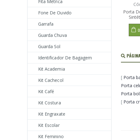
Fita Métrica
Có
Porta 
Fone De Ouvido
Sinté
Garrafa
O
Guarda Chuva
Guarda Sol
PÁGINA
Identificador De Bagagem
Kit Academia
[
Porta b
Kit Cachecol
Porta cel
Kit Café
Porta bo
[
Porta c
Kit Costura
Kit Engraxate
Kit Escolar
Kit Feminino