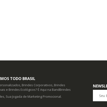
MOS TODO BRASIL
ersonalizados, Brindes Corporativos, Brindes
NEWSL
ais e Brindes Ecológicos? É Aqui na BandBrindes
Seu E-ma
es, Sua Jogada de Marketing Promocional.