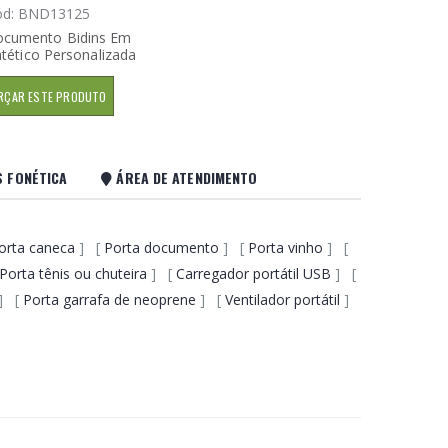
ód: BND13125
ocumento Bidins Em
tético Personalizada
RÇAR ESTE PRODUTO
S FONÉTICA
ÁREA DE ATENDIMENTO
orta caneca
] [
Porta documento
] [
Porta vinho
] [
Porta tênis ou chuteira
] [
Carregador portátil USB
] [
] [
Porta garrafa de neoprene
] [
Ventilador portátil
]