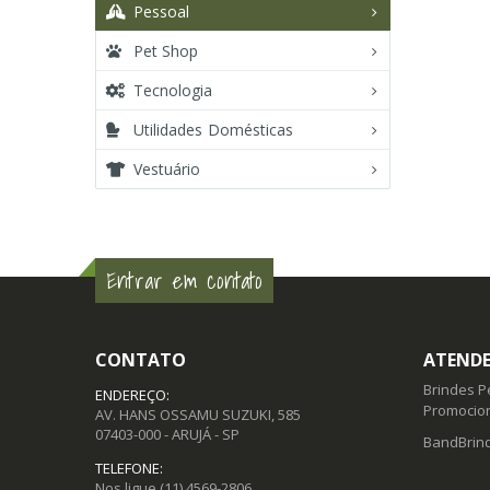
Pessoal
Pet Shop
Tecnologia
Utilidades Domésticas
Vestuário
Entrar em contato
CONTATO
ATENDE
Brindes P
ENDEREÇO:
Promocion
AV. HANS OSSAMU SUZUKI, 585
07403-000 - ARUJÁ - SP
BandBrind
TELEFONE:
Nos ligue
(11) 4569-2806