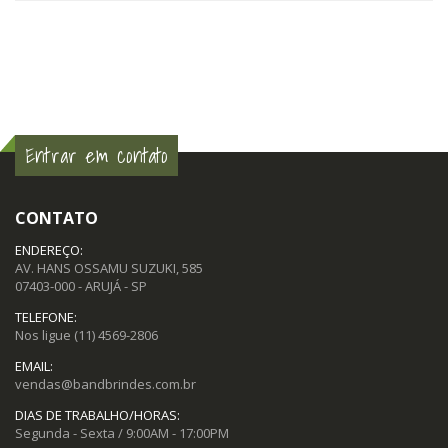
Entrar em contato
CONTATO
ENDEREÇO:
AV. HANS OSSAMU SUZUKI, 585
07403-000 - ARUJÁ - SP
TELEFONE:
Nos ligue
(11) 4569-2806
EMAIL:
vendas@bandbrindes.com.br
DIAS DE TRABALHO/HORAS:
Segunda - Sexta / 9:00AM - 17:00PM