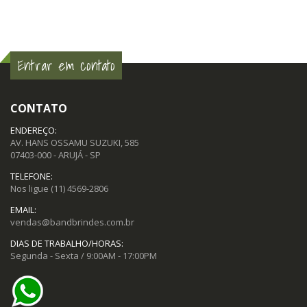
Entrar em contato
CONTATO
ENDEREÇO:
AV. HANS OSSAMU SUZUKI, 585
07403-000 - ARUJÁ - SP
TELEFONE:
Nos ligue
(11) 4569-2806
EMAIL:
vendas@bandbrindes.com.br
DIAS DE TRABALHO/HORAS:
Segunda - Sexta / 9:00AM - 17:00PM