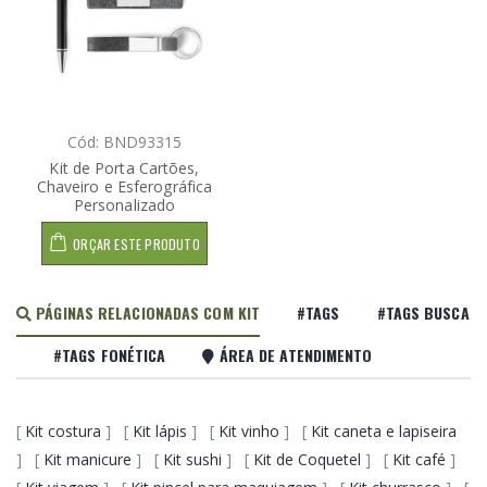
Cód: BND93315
Kit de Porta Cartões,
Chaveiro e Esferográfica
Personalizado
ORÇAR ESTE PRODUTO
PÁGINAS RELACIONADAS COM KIT
#TAGS
#TAGS BUSCA
#TAGS FONÉTICA
ÁREA DE ATENDIMENTO
[
Kit costura
] [
Kit lápis
] [
Kit vinho
] [
Kit caneta e lapiseira
] [
Kit manicure
] [
Kit sushi
] [
Kit de Coquetel
] [
Kit café
]