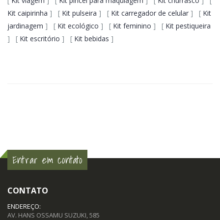
[
Kit viagem
] [
Kit pincel para maquiagem
] [
Kit churrasco
] [
Kit caipirinha
] [
Kit pulseira
] [
Kit carregador de celular
] [
Kit
jardinagem
] [
Kit ecológico
] [
Kit feminino
] [
Kit pestiqueira
] [
Kit escritório
] [
Kit bebidas
]
Entrar em contato
CONTATO
ENDEREÇO:
AV. HANS OSSAMU SUZUKI, 585