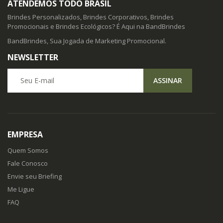
ATENDEMOS TODO BRASIL
Brindes Personalizados, Brindes Corporativos, Brindes
Promocionais e Brindes Ecológicos? É Aqui na BandBrindes
BandBrindes, Sua Jogada de Marketing Promocional.
NEWSLETTER
Seu E-mail
ASSINAR
EMPRESA
Quem Somos
Fale Conosco
Envie seu Briefing
Me Ligue
FAQ