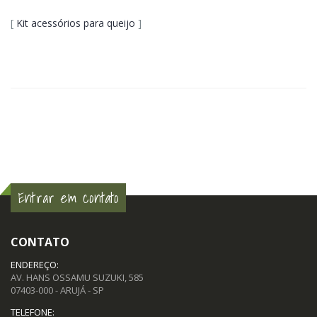
[
Kit acessórios para queijo
]
Entrar em contato
CONTATO
ENDEREÇO:
AV. HANS OSSAMU SUZUKI, 585
07403-000 - ARUJÁ - SP
TELEFONE: