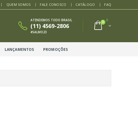
QUEM SOMOS
FALE CONOSCO
CATÁLOGO
FAQ
ATENDEMOS TODO BRASIL
0
0
(11) 4569-2806
#SALMO23
LANÇAMENTOS
PROMOÇÕES