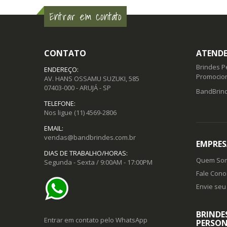
Entrar em contato
CONTATO
ATENDE
Brindes P
ENDEREÇO:
Promocion
AV. HANS OSSAMU SUZUKI, 585
07403-000 - ARUJÁ - SP
BandBrind
TELEFONE:
Nos ligue
(11) 4569-2806
EMAIL:
vendas@bandbrindes.com.br
EMPRES
DIAS DE TRABALHO/HORAS:
Quem So
Segunda - Sexta / 9:00AM - 17:00PM
Fale Cono
Envie seu 
BRINDE
Entrar em contato pelo WhatsApp
PERSON