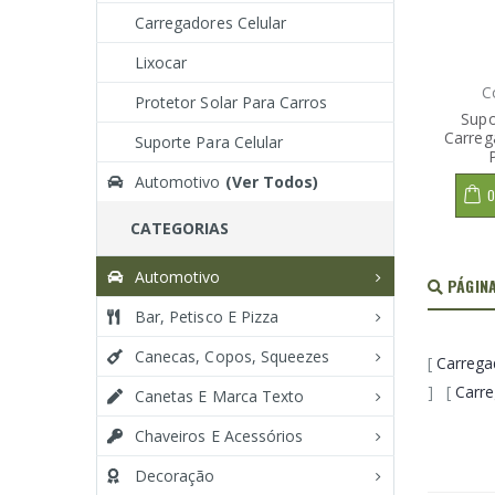
Carregadores Celular
Lixocar
C
Protetor Solar Para Carros
Supo
Carreg
Suporte Para Celular
Automotivo
(Ver Todos)
O
CATEGORIAS
Automotivo
PÁGIN
Bar, Petisco E Pizza
Canecas, Copos, Squeezes
[
Carrega
] [
Carr
Canetas E Marca Texto
Chaveiros E Acessórios
Decoração