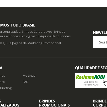
MOS TODO BRASIL
ersonalizados, Brindes Corporativos, Brindes
NEWSL
ais e Brindes Ecológicos? É Aqui na BandBrindes
Seu E-ma
es, Sua Jogada de Marketing Promocional.
A
QUALIDADE E S
mos
Me Ligue
sco
FAQ
Briefing
S
BRINDES
BRINDE
ALIZADOS
PROMOCIONAIS
CORPO