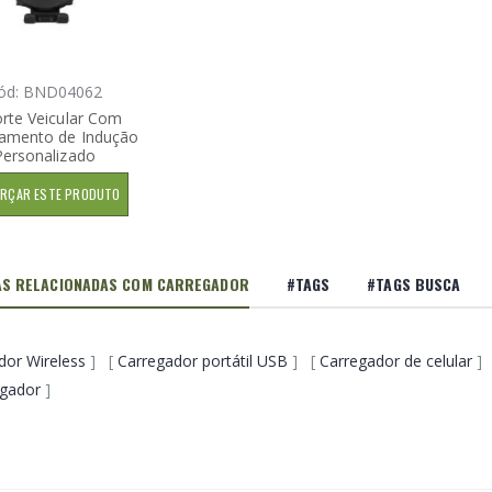
ód: BND04062
rte Veicular Com
amento de Indução
Personalizado
RÇAR ESTE PRODUTO
AS RELACIONADAS COM CARREGADOR
#TAGS
#TAGS BUSCA
dor Wireless
] [
Carregador portátil USB
] [
Carregador de celular
]
egador
]