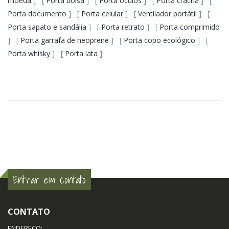
moeda
] [
Porta bolsa
] [
Porta óculos
] [
Porta crachá
] [
Porta documento
] [
Porta celular
] [
Ventilador portátil
] [
Porta sapato e sandália
] [
Porta retrato
] [
Porta comprimido
] [
Porta garrafa de neoprene
] [
Porta copo ecológico
] [
Porta whisky
] [
Porta lata
]
Entrar em contato
CONTATO
ENDEREÇO: