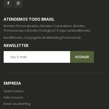
ATENDEMOS TODO BRASIL
Brindes Personalizados, Brindes Corporativos, Brindes
Promocionais e Brindes Ecológicos? É Aqui na BandBrindes
BandBrindes, Sua Jogada de Marketing Promocional.
NEWSLETTER
Seu E-mail
ASSINAR
EMPRESA
Quem Somos
Fale Conosco
Envie seu Briefing