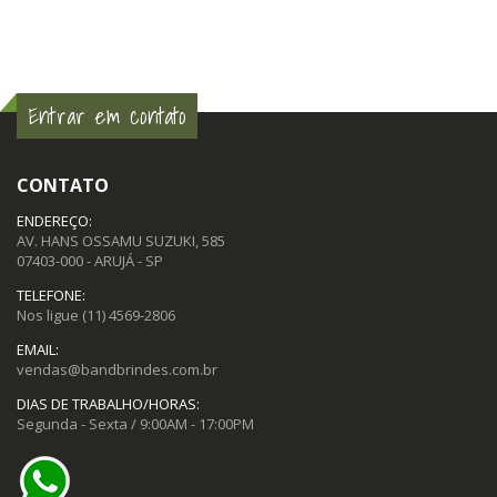
Entrar em contato
CONTATO
ENDEREÇO:
AV. HANS OSSAMU SUZUKI, 585
07403-000 - ARUJÁ - SP
TELEFONE:
Nos ligue
(11) 4569-2806
EMAIL:
vendas@bandbrindes.com.br
DIAS DE TRABALHO/HORAS:
Segunda - Sexta / 9:00AM - 17:00PM