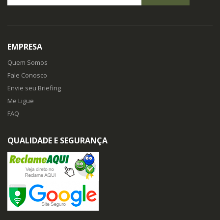
EMPRESA
Quem Somos
Fale Conosco
Envie seu Briefing
Me Ligue
FAQ
QUALIDADE E SEGURANÇA