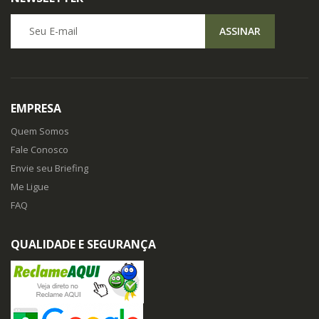
Seu E-mail
ASSINAR
EMPRESA
Quem Somos
Fale Conosco
Envie seu Briefing
Me Ligue
FAQ
QUALIDADE E SEGURANÇA