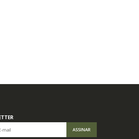
ETTER
il
ASSINAR