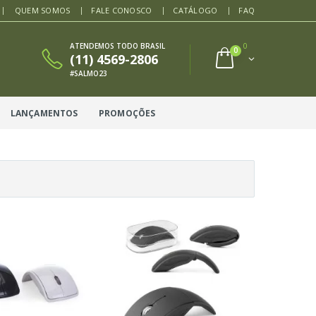
QUEM SOMOS
FALE CONOSCO
CATÁLOGO
FAQ
ATENDEMOS TODO BRASIL
0
0
(11) 4569-2806
#SALMO23
LANÇAMENTOS
PROMOÇÕES