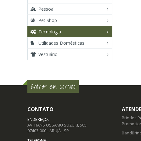
Pessoal
Pet Shop
Tecnologia
Utilidades Domésticas
Vestuário
Entrar em contato
CONTATO
ATENDE
Brindes P
ENDEREÇO:
Promocion
AV. HANS OSSAMU SUZUKI, 585
07403-000 - ARUJÁ - SP
BandBrind
TELEFONE: