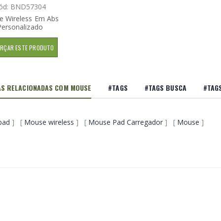
ód: BND57304
 Wireless Em Abs
Personalizado
RÇAR ESTE PRODUTO
S RELACIONADAS COM MOUSE
#TAGS
#TAGS BUSCA
#TAG
pad
] [
Mouse wireless
] [
Mouse Pad Carregador
] [
Mouse
]