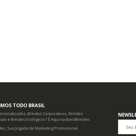
MOS TODO BRASIL
ersonalizados, Brindes Corporativos, Brindes
NEWSL
ais e Brindes Ecológicos? É Aqui na BandBrindes
Seu E-ma
es, Sua Jogada de Marketing Promocional.