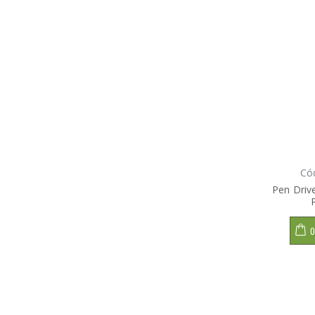
Có
Pen Driv
O