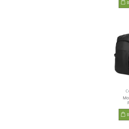
O
C
Moc
O