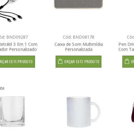
ód: BND09287
Cód: BND08178
Có
etrátil 3 Em 1 Com
Caixa de Som Multimídia
Pen Dri
ador Personalizado
Personalizada
Com Ta
RÇAR ESTE PRODUTO
ORÇAR ESTE PRODUTO
O
nte