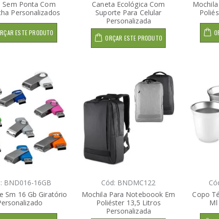
s Sem Ponta Com
Caneta Ecológica Com
Mochila
cha Personalizados
Suporte Para Celular
Polié
Personalizada
RÇAR ESTE PRODUTO
O
ORÇAR ESTE PRODUTO
: BND016-16GB
Cód: BNDMC122
Có
e Sm 16 Gb Giratório
Mochila Para Noteboook Em
Copo Té
Personalizado
Poliéster 13,5 Litros
Ml
Personalizada