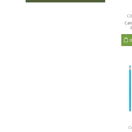
Có
Can
O
C