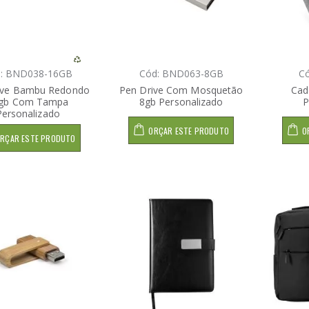
: BND038-16GB
Cód: BND063-8GB
C
ive Bambu Redondo
Pen Drive Com Mosquetão
Cad
gb Com Tampa
8gb Personalizado
P
Personalizado
ORÇAR ESTE PRODUTO
O
RÇAR ESTE PRODUTO