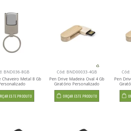
d: BND036-8GB
Cód: BND00033-4GB
Cód
e Chaveiro Metal 8 Gb
Pen Drive Madeira Oval 4 Gb
Pen Driv
Personalizado
Giratório Personalizado
Girat
RÇAR ESTE PRODUTO
ORÇAR ESTE PRODUTO
O