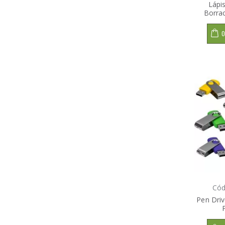
Lápi
Borra
O
Cód
Pen Driv