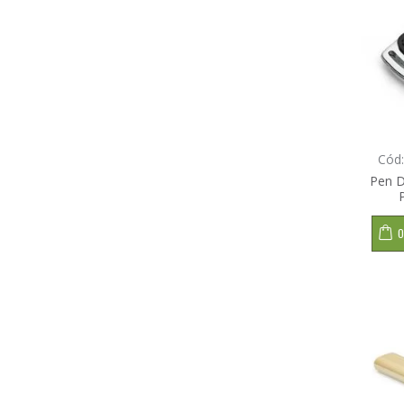
Cód
Pen D
O