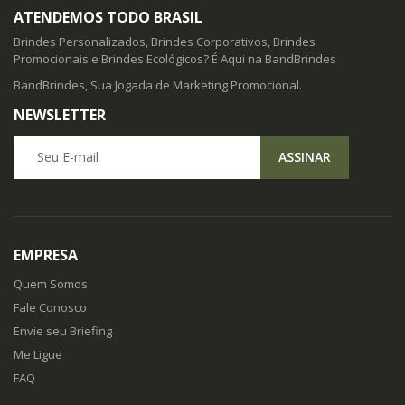
ATENDEMOS TODO BRASIL
Brindes Personalizados, Brindes Corporativos, Brindes
Promocionais e Brindes Ecológicos? É Aqui na BandBrindes
BandBrindes, Sua Jogada de Marketing Promocional.
NEWSLETTER
Seu E-mail
ASSINAR
EMPRESA
Quem Somos
Fale Conosco
Envie seu Briefing
Me Ligue
FAQ