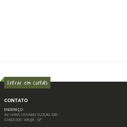
Entrar em contato
CONTATO
ENDEREÇO:
AV. HANS OSSAMU SUZUKI, 585
07403-000 - ARUJÁ - SP