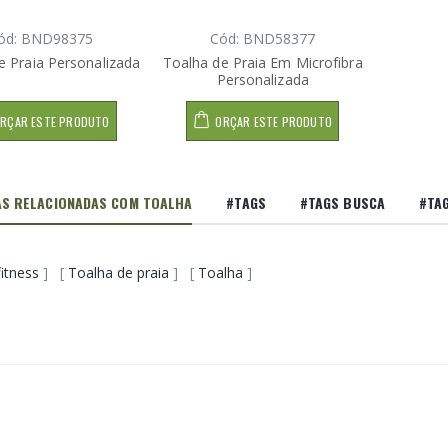
ód: BND98375
Cód: BND58377
e Praia Personalizada
Toalha de Praia Em Microfibra
Personalizada
RÇAR ESTE PRODUTO
ORÇAR ESTE PRODUTO
S RELACIONADAS COM TOALHA
#TAGS
#TAGS BUSCA
#TA
itness
] [
Toalha de praia
] [
Toalha
]