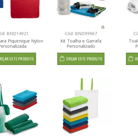
ód: BND14921
Cód: BND99967
C
ara Piquenique Nylon
Kit Toalha e Garrafa
Toal
Personalizada
Personalizado
P
RÇAR ESTE PRODUTO
ORÇAR ESTE PRODUTO
O