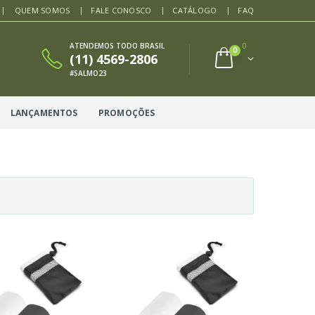
QUEM SOMOS
FALE CONOSCO
CATÁLOGO
FAQ
ATENDEMOS TODO BRASIL
0
0
(11) 4569-2806
#SALMO23
LANÇAMENTOS
PROMOÇÕES