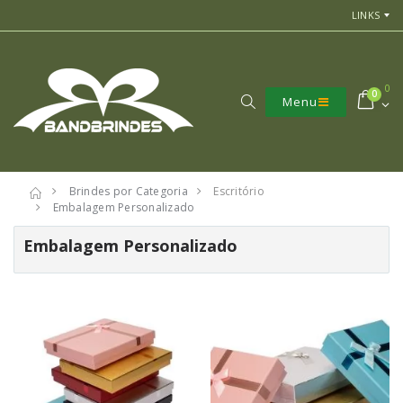
LINKS
0
0
Menu
Brindes por Categoria
Escritório
Embalagem Personalizado
Embalagem Personalizado