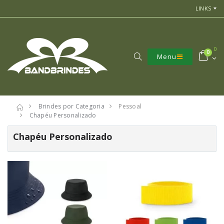
LINKS
0
0
Menu
Brindes por Categoria
Pessoal
Chapéu Personalizado
Chapéu Personalizado