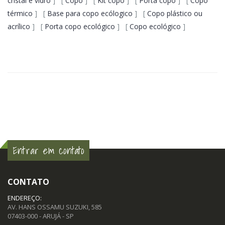
cristal e vidro
] [
Copo
] [
Kit copo
] [
Porta copo
] [
Copo
térmico
] [
Base para copo ecólogico
] [
Copo plástico ou
acrílico
] [
Porta copo ecológico
] [
Copo ecológico
]
Entrar em contato
CONTATO
ENDEREÇO:
AV. HANS OSSAMU SUZUKI, 585
07403-000 - ARUJÁ - SP