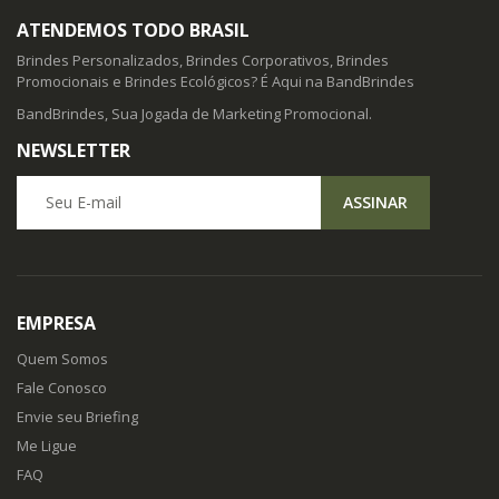
ATENDEMOS TODO BRASIL
Brindes Personalizados, Brindes Corporativos, Brindes
Promocionais e Brindes Ecológicos? É Aqui na BandBrindes
BandBrindes, Sua Jogada de Marketing Promocional.
NEWSLETTER
Seu E-mail
ASSINAR
EMPRESA
Quem Somos
Fale Conosco
Envie seu Briefing
Me Ligue
FAQ