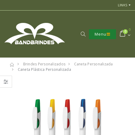
LINKS
0
0
Menu
Brindes Personalizados
Caneta Personalizada
Caneta Plástica Personalizada
7