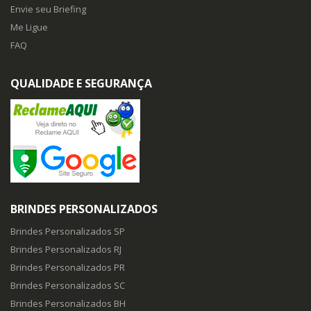
Envie seu Briefing
Me Ligue
FAQ
QUALIDADE E SEGURANÇA
BRINDES PERSONALIZADOS
Brindes Personalizados SP
Brindes Personalizados RJ
Brindes Personalizados PR
Brindes Personalizados SC
Brindes Personalizados BH