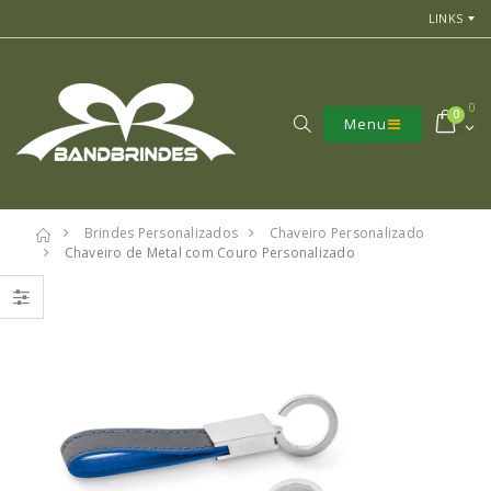
LINKS
0
0
Menu
Brindes Personalizados
Chaveiro Personalizado
Chaveiro de Metal com Couro Personalizado
7