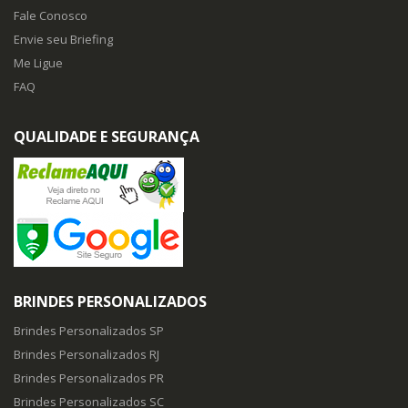
Fale Conosco
Envie seu Briefing
Me Ligue
FAQ
QUALIDADE E SEGURANÇA
BRINDES PERSONALIZADOS
Brindes Personalizados SP
Brindes Personalizados RJ
Brindes Personalizados PR
Brindes Personalizados SC