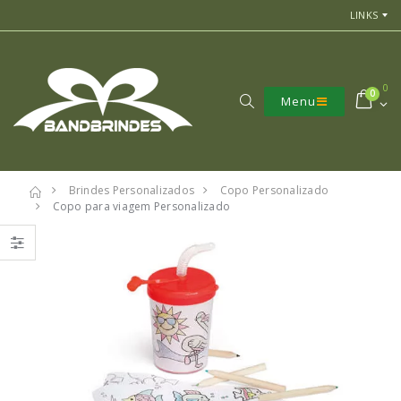
LINKS
0
0
Menu
Brindes Personalizados
Copo Personalizado
Copo para viagem Personalizado
7