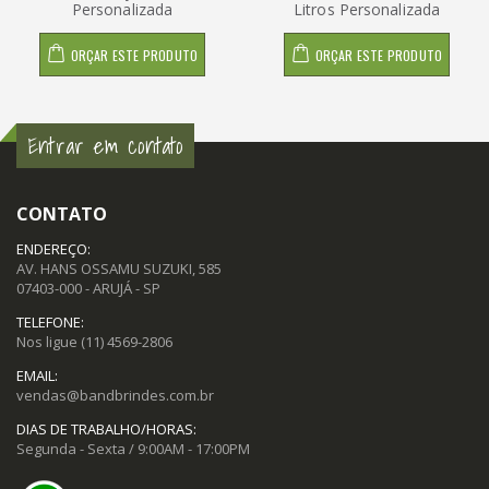
Personalizada
Litros Personalizada
ORÇAR ESTE PRODUTO
ORÇAR ESTE PRODUTO
Entrar em contato
CONTATO
ENDEREÇO:
AV. HANS OSSAMU SUZUKI, 585
07403-000 - ARUJÁ - SP
TELEFONE:
Nos ligue
(11) 4569-2806
EMAIL:
vendas@bandbrindes.com.br
DIAS DE TRABALHO/HORAS:
Segunda - Sexta / 9:00AM - 17:00PM