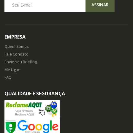
Seu E-mail
ASSINAR
EMPRESA
Quem Somos
Fale Conosco
Envie seu Briefing
Me Ligue
FAQ
QUALIDADE E SEGURANÇA