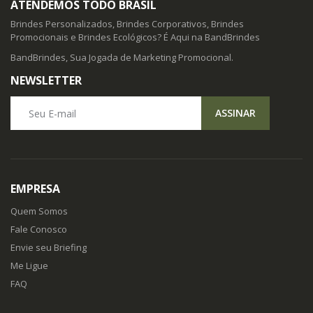
ATENDEMOS TODO BRASIL
Brindes Personalizados, Brindes Corporativos, Brindes
Promocionais e Brindes Ecológicos? É Aqui na BandBrindes
BandBrindes, Sua Jogada de Marketing Promocional.
NEWSLETTER
Seu E-mail
ASSINAR
EMPRESA
Quem Somos
Fale Conosco
Envie seu Briefing
Me Ligue
FAQ