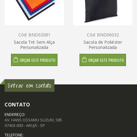
Cód: BND02081
Cód: BND06032
Sacola Tnt Sem Alça
Sacola de Poliéster
Personalizada
Personalizada
ORÇAR ESTE PRODUTO
ORÇAR ESTE PRODUTO
Entrar em contato
CONTATO
ENDEREÇO:
AV. HANS OSSAMU SUZUKI, 585
07403-000 - ARUJÁ - SP
TELEFONE: