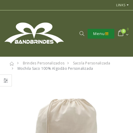
LINKS
0
0
Menu
Brindes Personalizados
Sacola Personalizada
Mochila Saco 100% Algodão Personalizada
7