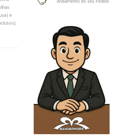
Andamento do seu Pedido
olhas
usa) e
clusos).