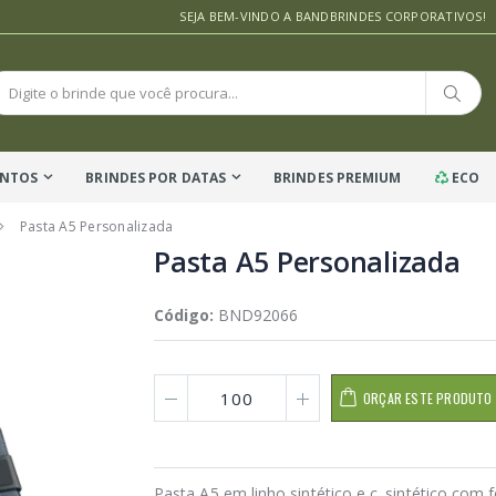
SEJA BEM-VINDO A BANDBRINDES CORPORATIVOS!
ENTOS
BRINDES POR DATAS
BRINDES PREMIUM
ECO
Pasta A5 Personalizada
Pasta A5 Personalizada
Código:
BND92066
ORÇAR ESTE PRODUTO
Pasta A5 em linho sintético e c. sintético com 