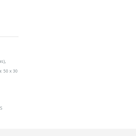
as),
: 50 x 30
S