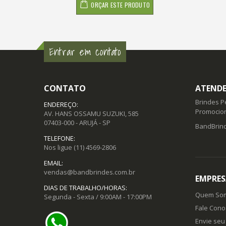
ORÇAR ESTE PRODUTO
Entrar em contato
CONTATO
ATENDE
Brindes P
ENDEREÇO:
Promocion
AV. HANS OSSAMU SUZUKI, 585
07403-000 - ARUJÁ - SP
BandBrind
TELEFONE:
Nos ligue
(11) 4569-2806
EMAIL:
vendas@bandbrindes.com.br
EMPRES
DIAS DE TRABALHO/HORAS:
Quem So
Segunda - Sexta / 9:00AM - 17:00PM
Fale Cono
Envie seu 