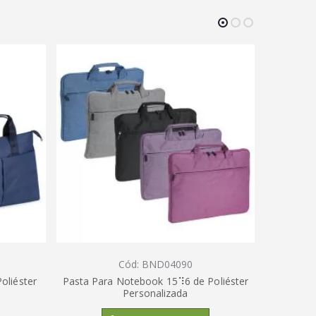
Cód: BND04090
oliéster
Pasta Para Notebook 15⠹6 de Poliéster
Pasta 
Personalizada