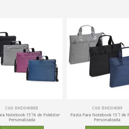
Cód: BND04088B
Cód: BND04089
ara Notebook 15⠹6 de Poliéster
Pasta Para Notebook 15⠹ de P
Personalizada
Personalizada