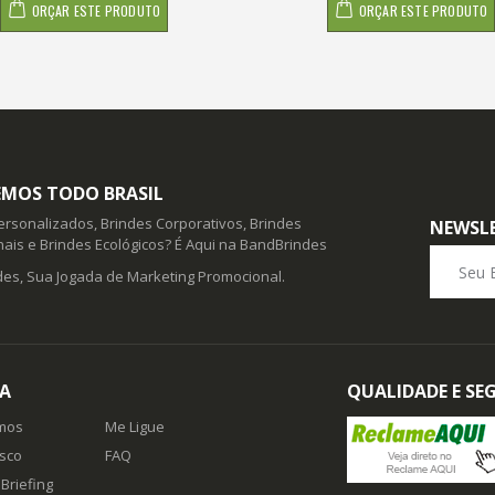
ORÇAR ESTE PRODUTO
ORÇAR ESTE PRODUTO
MOS TODO BRASIL
ersonalizados, Brindes Corporativos, Brindes
NEWSL
ais e Brindes Ecológicos? É Aqui na BandBrindes
Seu E-ma
es, Sua Jogada de Marketing Promocional.
A
QUALIDADE E S
mos
Me Ligue
sco
FAQ
Briefing