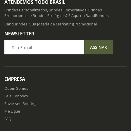
ATENDEMOS TODO BRASIL
Brindes Personalizados, Brindes Corporativos, Brindes
Promocionais e Brindes Ecológicos? É Aqui na BandBrindes
BandBrindes, Sua Jogada de Marketing Promocional.
NEWSLETTER
Seu E-mail
ASSINAR
EMPRESA
Quem Somos
Fale Conosco
Envie seu Briefing
Me Ligue
FAQ