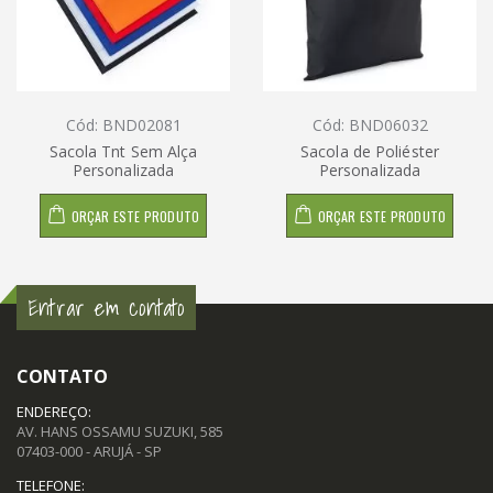
Cód: BND02081
Cód: BND06032
Sacola Tnt Sem Alça
Sacola de Poliéster
Personalizada
Personalizada
ORÇAR ESTE PRODUTO
ORÇAR ESTE PRODUTO
Entrar em contato
CONTATO
ENDEREÇO:
AV. HANS OSSAMU SUZUKI, 585
07403-000 - ARUJÁ - SP
TELEFONE: