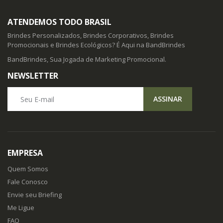
ATENDEMOS TODO BRASIL
Brindes Personalizados, Brindes Corporativos, Brindes
Promocionais e Brindes Ecológicos? É Aqui na BandBrindes
BandBrindes, Sua Jogada de Marketing Promocional.
NEWSLETTER
Seu E-mail
ASSINAR
EMPRESA
Quem Somos
Fale Conosco
Envie seu Briefing
Me Ligue
FAQ