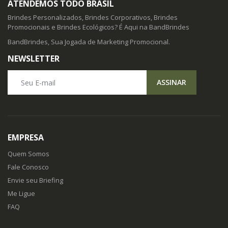
ATENDEMOS TODO BRASIL
Brindes Personalizados, Brindes Corporativos, Brindes
Promocionais e Brindes Ecológicos? É Aqui na BandBrindes
BandBrindes, Sua Jogada de Marketing Promocional.
NEWSLETTER
Seu E-mail
ASSINAR
EMPRESA
Quem Somos
Fale Conosco
Envie seu Briefing
Me Ligue
FAQ