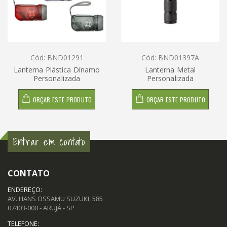
Cód: BND01291
Cód: BND01397A
Lanterna Plástica Dínamo
Lanterna Metal
Personalizada
Personalizada
ORÇAR ESTE PRODUTO
ORÇAR ESTE PRODUTO
Entrar em contato
CONTATO
ENDEREÇO:
AV. HANS OSSAMU SUZUKI, 585
07403-000 - ARUJÁ - SP
TELEFONE: