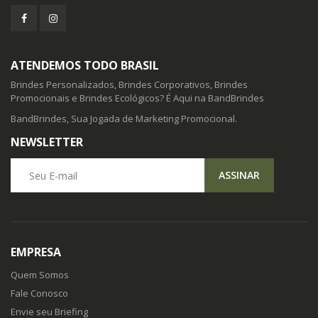
ATENDEMOS TODO BRASIL
Brindes Personalizados, Brindes Corporativos, Brindes
Promocionais e Brindes Ecológicos? É Aqui na BandBrindes
BandBrindes, Sua Jogada de Marketing Promocional.
NEWSLETTER
Seu E-mail
ASSINAR
EMPRESA
Quem Somos
Fale Conosco
Envie seu Briefing