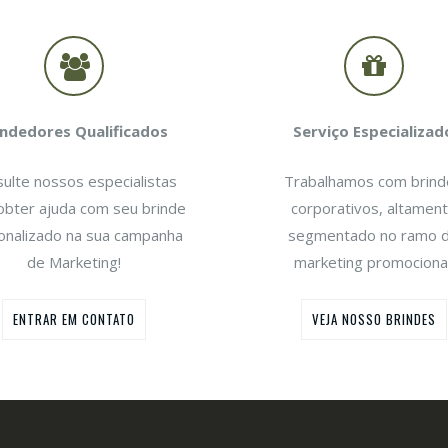
 NA MÍDIA
BANDBRINDES NA MÍDIA
ados.com.br
Portal PromoBríndice
 mais de 500 produto
Contamos com mais de 300
ndedores Qualificados
Serviço Especializad
home.
produto.
ulte nossos especialistas
Trabalhamos com brind
obter ajuda com seu brinde
corporativos, altamen
onalizado na sua campanha
segmentado no ramo 
de Marketing!
marketing promocional
ENTRAR EM CONTATO
VEJA NOSSO BRINDES