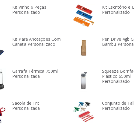
Kit Vinho 6 Peças
Kit Escritório e 
Personalizado
Personalizado
rdo
Rodrigo
Thiago
ria Onofre
Google
Coca-Co
A parceria com a
A BANDBRIN
Kit Para Anotações Com
Pen Drive 4gb G
Caneta Personalizado
Bambu Personal
ES nós
BANDBRINDES é
com melhor
importante para nós
atendimento 
o dedicado
que precisamos de
mercado. A a
100% do
soluções para
que sempre n
Garrafa Térmica 750ml
Squeeze Borrifa
Personalizada
Plástico 650ml
idado e a
produtos
dedicaram fez 
Personalizado
 eles têm
promocionais. Isto só
tornarem não
ímpar, não
foi possível pelo alto
fornecedores
 mesmo
grau de
em grandes pa
Sacola de Tnt
Conjunto de Tal
o em
responsabilidade e
para o nosso 
Personalizada
Personalizado
o lugar.
competência que nos
ita
foi oferecido.