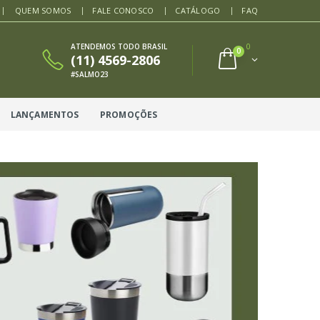
QUEM SOMOS
FALE CONOSCO
CATÁLOGO
FAQ
ATENDEMOS TODO BRASIL
0
0
(11) 4569-2806
#SALMO23
LANÇAMENTOS
PROMOÇÕES