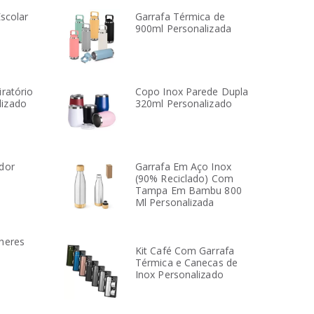
Escolar
Garrafa Térmica de
900ml Personalizada
Eduardo
la
Drogaria Onofre
DES
Com a
iratório
Copo Inox Parede Dupla
izado
320ml Personalizado
BANDBRINDES nós
no
temos um
tenção
atendimento dedicado
os
em quase 100% do
dor
Garrafa Em Aço Inox
(90% Reciclado) Com
eles se
tempo. O cuidado e a
Tampa Em Bambu 800
 só
atenção que eles têm
Ml Personalizada
, mas
conosco é ímpar, não
rceiros
tivemos o mesmo
heres
negócio.
atendimento em
Kit Café Com Garrafa
Térmica e Canecas de
nenhum outro lugar.
Inox Personalizado
Isso faz muita
diferença.