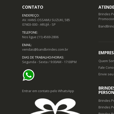
CONTATO
ATENDE
Brindes P
ENDEREÇO:
Promocion
AV. HANS OSSAMU SUZUKI, 585
07403-000 - ARUJÁ - SP
BandBrind
TELEFONE:
Nos ligue
(11) 4569-2806
EMAIL:
vendas@bandbrindes.com.br
EMPRES
DIAS DE TRABALHO/HORAS:
Quem So
Segunda - Sexta / 9:00AM - 17:00PM
Fale Cono
Envie seu 
BRINDE
Entrar em contato pelo WhatsApp
PERSON
Brindes P
Brindes P
Brindes P