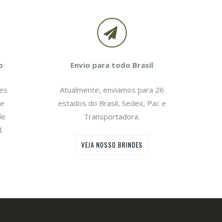
BANDBRINDES NA MÍDIA
BANDBRINDES NA MÍDIA
Portal FreeShop
Brindes.com
Contamos com mais de 100
Contamos com mais de 10
o
Envio para todo Brasil
produto.
produto.
es
Atualmente, enviamos para 26
te
estados do Brasil, Sedex, Pac e
de
Transportadora.
.
VEJA NOSSO BRINDES