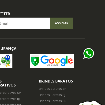
ETTER
il
ASSINAR
EGURANÇA
S
BRINDES BARATOS
RATIVOS
Brindes Baratos SP
orporativos SP
Brindes Baratos RJ
orporativos RJ
Brindes Baratos PR
orporativos PR