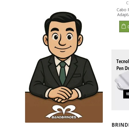
C
Cabo R
Adapt
BRIND