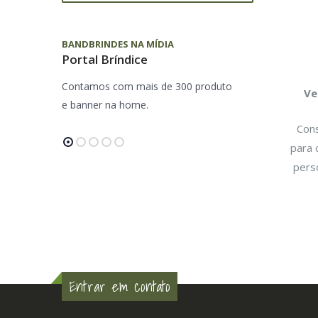
BANDBRINDES NA MÍDIA
BANDBRINDES
Portal Bríndice
Personaliz
0
Contamos com mais de 300 produto
Contamos com
Ve
e banner na home.
e banner na 
Cons
para 
pers
Entrar em contato