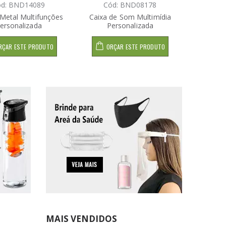
ód: BND14089
Cód: BND08178
Có
Metal Multifunções
Caixa de Som Multimídia
Cuia Té
ersonalizada
Personalizada
Pe
RÇAR ESTE PRODUTO
ORÇAR ESTE PRODUTO
OR
MAIS VENDIDOS