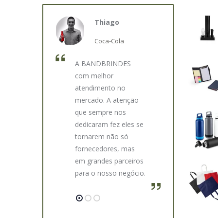
drigo
Thiago
Edua
gle
Coca-Cola
Droga
a com a
A BANDBRINDES
Com a
NDES é
com melhor
BANDBRIND
te para nós
atendimento no
temos um
isamos de
mercado. A atenção
atendiment
 para
que sempre nos
em quase 
dedicaram fez eles se
tempo. O cu
ais. Isto só
tornarem não só
atenção que
el pelo alto
fornecedores, mas
conosco é 
em grandes parceiros
tivemos o
ilidade e
para o nosso negócio.
atendiment
cia que nos
nenhum outr
ido.
Isso faz mu
diferença.