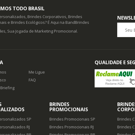
MOS TODO BRASIL
ersonalizados, Brindes Corporativos, Brindes
NEWSL
ais e Brindes Ecológicos? É Aqui na BandBrindes
Seu E-ma
es, Sua Jogada de Marketing Promocional.
A
QUALIDADE E S
mos
Me Ligue
sco
FAQ
Briefing
S
BRINDES
BRINDE
ALIZADOS
PROMOCIONAIS
CORPO
ersonalizados SP
Brindes Promocionais SP
Brindes C
ersonalizados RJ
Brindes Promocionais RJ
Brindes C
ersonalizados PR
Brindes Promocionais PR
Brindes C